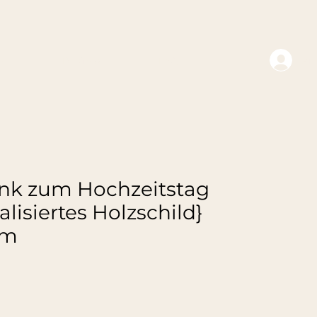
An
te
Business
FAQ
nk zum Hochzeitstag
alisiertes Holzschild}
um