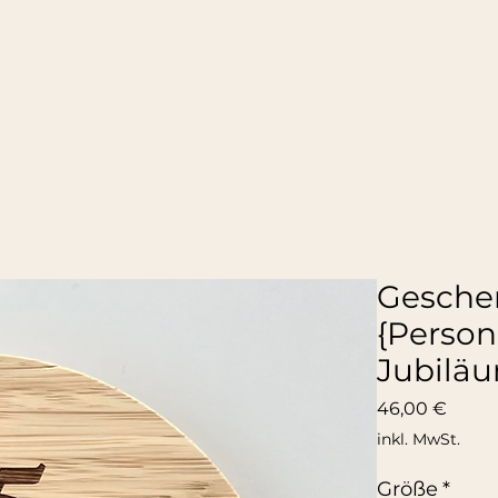
Wandsprüche
Anlässe
Referenzprojek
Gesche
{Person
Jubilä
Preis
46,00 €
inkl. MwSt.
Größe
*