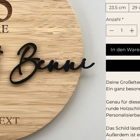
23.5 cm
29
Anzahl
*
In den Ware
Deine Großelter
Ein ganz besond
Genau für diese
runde Holzschi
Personalisierb
Das Schild läss
Außerdem ist e