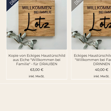
Schnellansicht
Schnellansi
Kopie von Eckiges Haustürschild
Eckiges Haustürschil
aus Eiche "Willkommen bei
"Willkommen bei Fami
Familie" - für DRAUßEN
DRINNEN
Preis
Preis
63,00 €
40,00 €
inkl. MwSt.
inkl. MwSt.
s
Kontaktformular
Widerrufungsbele