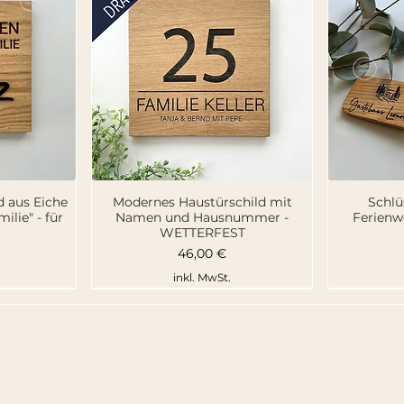
cht
Schnellansicht
Sc
d aus Eiche
Modernes Haustürschild mit
Schlü
lie" - für
Namen und Hausnummer -
Ferienw
WETTERFEST
Preis
46,00 €
inkl. MwSt.
hrung
Versand und Rückgabe
Treuep