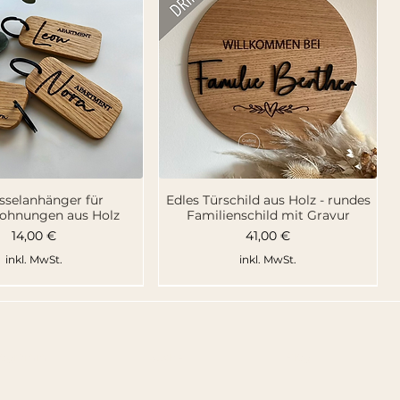
hnellansicht
Schnellansicht
sselanhänger für
Edles Türschild aus Holz - rundes
ohnungen aus Holz
Familienschild mit Gravur
Preis
Preis
14,00 €
41,00 €
inkl. MwSt.
inkl. MwSt.
rogramm
Suche
Blog