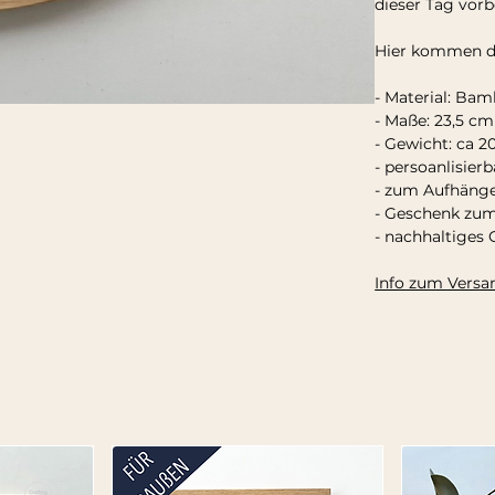
dieser Tag vorbe
Hier kommen di
- Material: Bam
- Maße: 23,5 c
- Gewicht: ca 2
- persoanlisierb
- zum Aufhäng
- Geschenk zum
- nachhaltiges
Info zum Versa