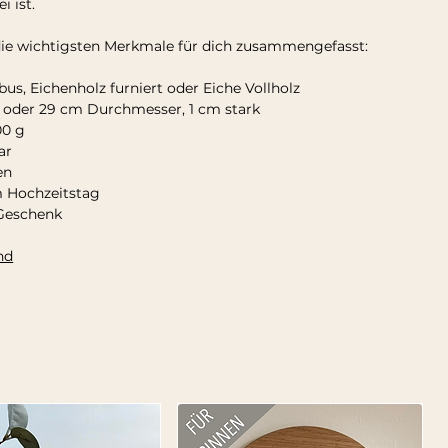
i ist.
e wichtigsten Merkmale für dich zusammengefasst:
bus, Eichenholz furniert oder Eiche Vollholz
m oder 29 cm Durchmesser, 1 cm stark
00 g
ar
en
 Hochzeitstag
 Geschenk
nd