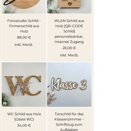
Fotostudio Schild -
WLAN Schild aus
Firmenschild aus
Holz {QR-CODE
Holz
Schild}
personalisierbar,
Preis
88,00 €
Internet Zugang
inkl. MwSt.
Preis
26,00 €
inkl. MwSt.
WC Schild aus Holz
Türschild für das
{Gäste WC}
Klassenzimmer -
Schriftzug zum
Preis
34,00 €
Aufkleben