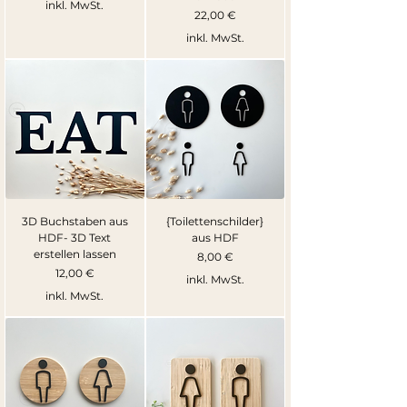
inkl. MwSt.
Preis
22,00 €
inkl. MwSt.
3D Buchstaben aus
{Toilettenschilder}
HDF- 3D Text
aus HDF
erstellen lassen
Preis
8,00 €
Preis
12,00 €
inkl. MwSt.
inkl. MwSt.