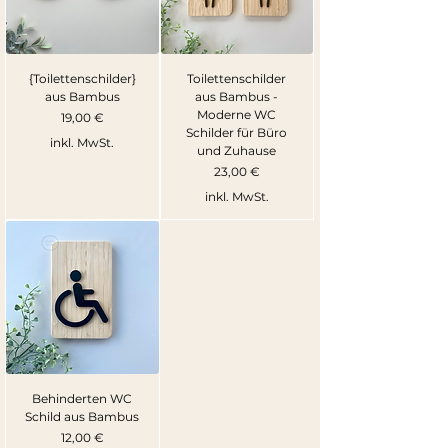
{Toilettenschilder}
Toilettenschilder
aus Bambus
aus Bambus -
Moderne WC
Preis
19,00 €
Schilder für Büro
inkl. MwSt.
und Zuhause
Preis
23,00 €
inkl. MwSt.
Behinderten WC
Schild aus Bambus
Preis
12,00 €