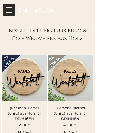
Crafting Studio
Beschilderung fürs Büro &
Co. - Wegweiser aus Holz
{Personalisiertes
{Personalisiertes
Schild} aus Holz für
Schild} aus Holz für
DRAUßEN
DRINNEN
Preis
Preis
63,00 €
43,00 €
inkl. MwSt.
inkl. MwSt.