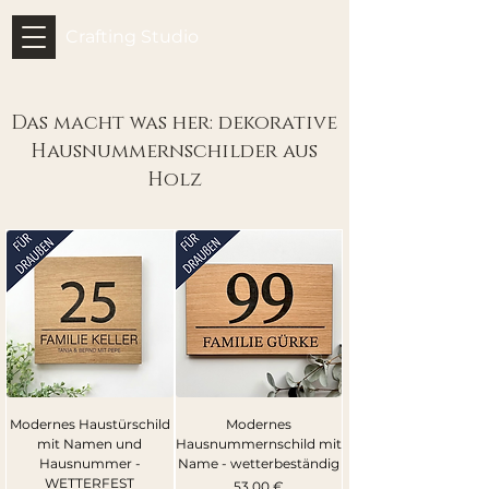
Crafting Studio
Das macht was her: dekorative
Hausnummernschilder aus
Holz
Modernes Haustürschild
Modernes
mit Namen und
Hausnummernschild mit
Hausnummer -
Name - wetterbeständig
WETTERFEST
Preis
53,00 €