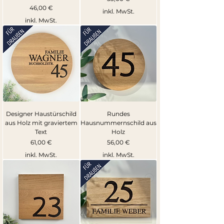
Preis
46,00 €
inkl. MwSt.
inkl. MwSt.
Designer Haustürschild
Rundes
aus Holz mit graviertem
Hausnummernschild aus
Text
Holz
Preis
Preis
61,00 €
56,00 €
inkl. MwSt.
inkl. MwSt.