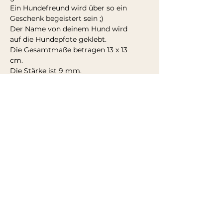
Ein Hundefreund wird über so ein
Geschenk begeistert sein ;)
Der Name von deinem Hund wird
auf die Hundepfote geklebt.
Die Gesamtmaße betragen 13 x 13
cm.
Die Stärke ist 9 mm.
🎁 Perfekt als Geschenk geeignet für:
- die besten Hundeeltern
- alle Hundefreunde
- Für den geliebten Vierbeiner zum
Geburtstag oder einfach so
Info zum Versand
Entdecke mehr...