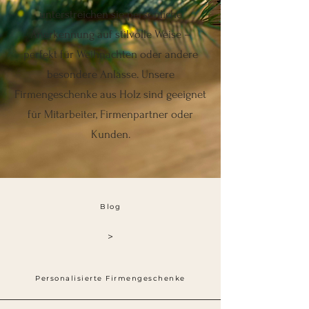
unterstreichen sie persönliche
Anerkennung auf stilvolle Weise –
perfekt für Weihnachten oder andere
besondere Anlässe. Unsere
Firmengeschenke aus Holz sind geeignet
für Mitarbeiter, Firmenpartner oder
Kunden.
Blog
>
Personalisierte Firmengeschenke