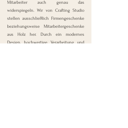
Mitarbeiter auch genau das
widerspiegeln. Wir von Crafting Studio
stellen ausschließlich Firmengeschenke
beziehungsweise Mitarbeitergeschenke
aus Holz her. Durch ein modernes
Design, hochwertige Verarbeitung und
die Einzigartigkeit unserer Produkte sind
sie sehr zeitgemäß und erfreuen auch
den größten Weihnachtsgrinch. Und hier
geht es zu den Firmengeschenken aus
Holz zu Weihnachten.
Firmengeschenke
Fazit: Nachhaltige