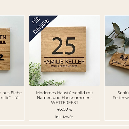
cht
Schnellansicht
Sc
d aus Eiche
Modernes Haustürschild mit
Schlü
lie" - für
Namen und Hausnummer -
Ferienw
WETTERFEST
Preis
46,00 €
inkl. MwSt.