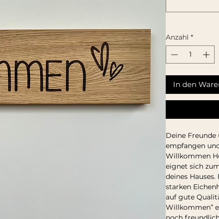
Anzahl
*
In den Ware
Deine Freunde 
empfangen und 
Willkommen Hol
eignet sich zu
deines Hauses.
starken Eichen
auf gute Qualit
Willkommen” ei
noch freundlich