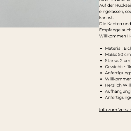
Auf der Rücksei
eingelassen, s
kannst.
Die Kanten und 
Empfange auch 
Willkommen Ho
Material: Ei
Maße: 50 cm
Stärke: 2 cm
Gewicht: ~ 1
Anfertigung:
Willkommens
Herzlich Wil
Aufhängunge
Anfertigungs
Info zum Versa