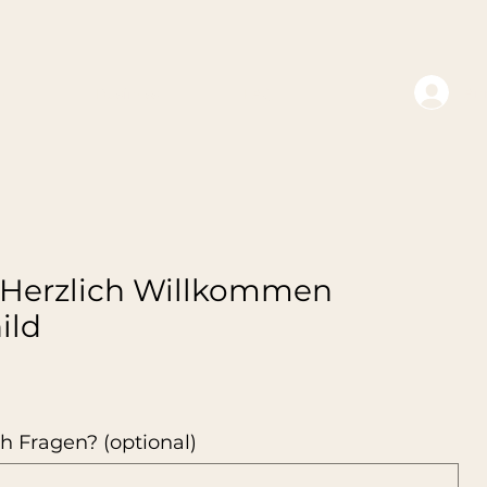
An
te
Business
FAQ
 Herzlich Willkommen
ild
h Fragen? (optional)