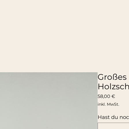
Wandsprüche
Anlässe
Referenzprojek
Großes
Holzsch
Preis
58,00 €
inkl. MwSt.
Hast du noc