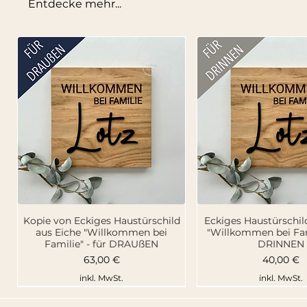
Entdecke mehr...
Schnellansicht
Schnellansi
Kopie von Eckiges Haustürschild
Eckiges Haustürschil
aus Eiche "Willkommen bei
"Willkommen bei Fami
Familie" - für DRAUßEN
DRINNEN
Preis
Preis
63,00 €
40,00 €
inkl. MwSt.
inkl. MwSt.