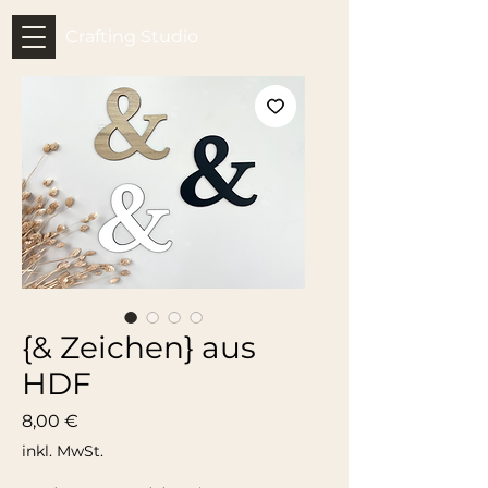
Crafting Studio
{& Zeichen} aus
HDF
Preis
8,00 €
inkl. MwSt.